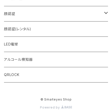
MULTI＋ (マルチプラス)
顔認証
MULTI (マルチ)
FACE (フェイス)
顔認証(レンタル)
LED電球
アルコール検知器
QRLOCK
© Smarteyes Shop
Powered by