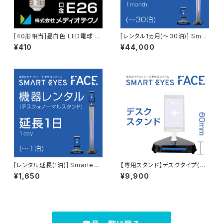
[40形相当]昼白色 LED電球 +
[レンタル1ヵ月(～30泊)] Smar
Smart
teyes FACE + ノーマルorデス
¥410
¥44,000
クスタンド
[レンタル延長(1泊)] Smarteye
【専用スタンド】デスクタイプ(6c
s FACE + ノーマルorデスクス
m) ※本体別
¥1,650
¥9,900
タンド