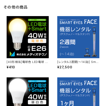
その他の商品
[40形相当]電球色 LED電球 +
[レンタル2週間(～14泊)] Smar
Smart
teyes FACE + ノーマルorデス
¥410
¥27,500
クスタンド