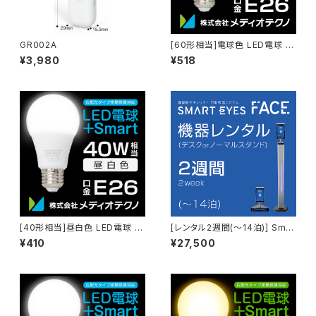
GR002A
[60形相当]電球色 LED電球 +
Smart
¥3,980
¥518
[40形相当]昼白色 LED電球 +
[レンタル2週間(～14泊)] Smar
Smart
teyes FACE + ノーマルorデス
¥410
¥27,500
クスタンド