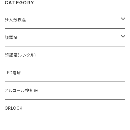
CATEGORY
多人数検温
MULTI＋ (マルチプラス)
顔認証
MULTI (マルチ)
FACE (フェイス)
顔認証(レンタル)
LED電球
アルコール検知器
QRLOCK