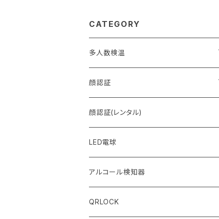
CATEGORY
多人数検温
MULTI＋ (マルチプラス)
顔認証
MULTI (マルチ)
FACE (フェイス)
顔認証(レンタル)
LED電球
アルコール検知器
QRLOCK