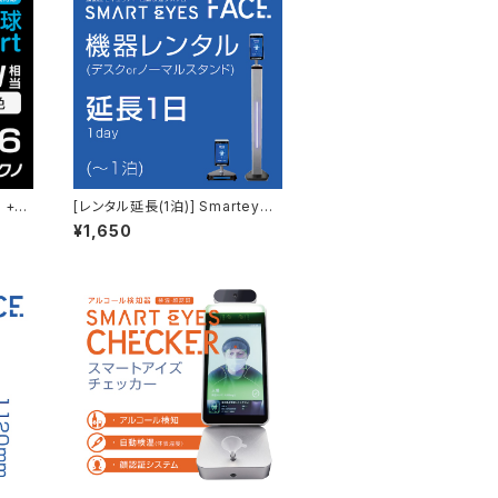
 +S
[レンタル延長(1泊)] Smarteyes
FACE + ノーマルorデスクスタン
¥1,650
ド