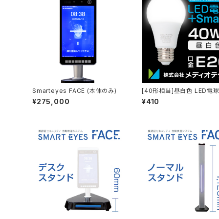
Smarteyes FACE (本体のみ)
[40形相当]昼白色 LED電球
mart
¥275,000
¥410