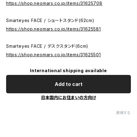
https://shop.neomars.co.jp/items/31625708
Smarteyes FACE / ショートスタンド(62cm)
https://shop.neomars.co.jp/items/31625581
Smarteyes FACE / デスクスタンド(6cm)
https://shop.neomars.co.jp/items/31625501
International shipping available
Add to cart
日本国内にお住まいの方向け
通報する