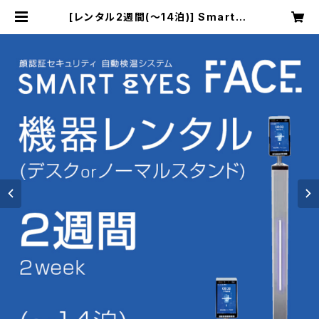
[レンタル2週間(～14泊)] Smartey
es FACE + ノーマルorデスクスタン
ド | Smarteyes Shop