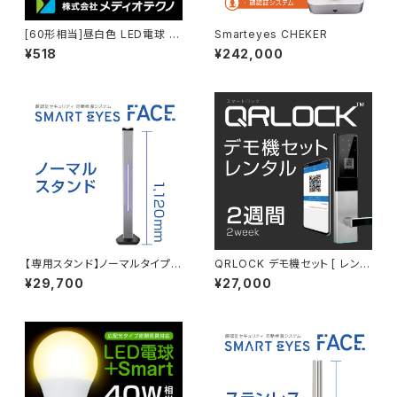
[60形相当]昼白色 LED電球 +
Smarteyes CHEKER
Smart
¥518
¥242,000
【専用スタンド】ノーマルタイプ(1
QRLOCK デモ機セット [ レンタ
12cm) ※本体別
ル2週間 ]
¥29,700
¥27,000