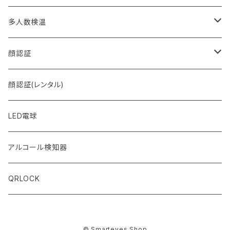
多人数検温
MULTI＋ (マルチプラス)
顔認証
MULTI (マルチ)
FACE (フェイス)
顔認証(レンタル)
LED電球
アルコール検知器
QRLOCK
© Smarteyes Shop